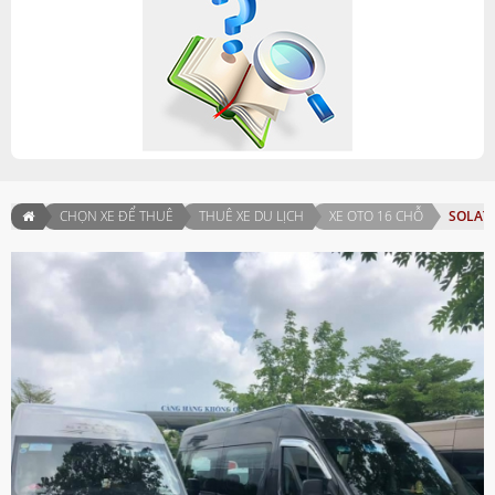
CHỌN XE ĐỂ THUÊ
THUÊ XE DU LỊCH
XE OTO 16 CHỖ
SOLAT