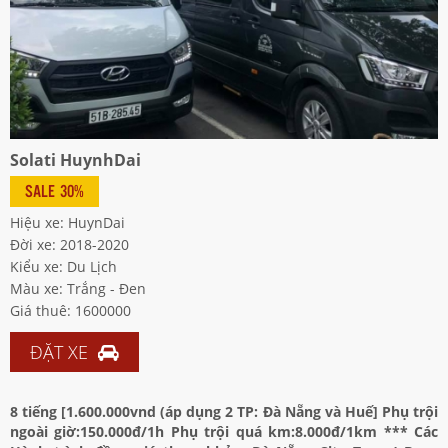
Solati HuynhDai
SALE 30%
Hiệu xe: HuynDai
Đời xe: 2018-2020
Kiểu xe: Du Lịch
Màu xe: Trắng - Đen
Giá thuê: 1600000
ĐẶT XE
8 tiếng [1.600.000vnd (áp dụng 2 TP: Đà Nẵng và Huế] Phụ trội
ngoài giờ:150.000đ/1h Phụ trội quá km:8.000đ/1km *** Các