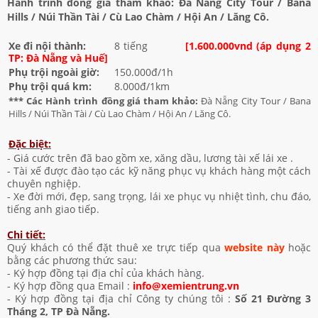
Hành trình đồng giá tham khảo: Đà Nẵng City Tour / Bana
Hills / Núi Thần Tài / Cù Lao Chàm / Hội An / Lăng Cô.
Xe đi nội thành:
8 tiếng
[1.600.000vnd (áp dụng 2
TP: Đà Nẵng và Huế]
Phụ trội ngoài giờ:
150.000đ/1h
Phụ trội quá km:
8.000đ/1km
*** Các Hành trình đồng giá tham khảo:
Đà Nẵng City Tour / Bana
Hills / Núi Thần Tài / Cù Lao Chàm / Hội An / Lăng Cô.
Đặc biệt:
- Giá cước trên đã bao gồm xe, xăng dầu, lương tài xế lái xe .
- Tài xế được đào tạo các kỹ năng phục vụ khách hàng một cách
chuyên nghiệp.
- Xe đời mới, đẹp, sang trọng, lái xe phục vụ nhiệt tình, chu đáo,
tiếng anh giao tiếp.
Chi tiết:
Quý khách có thể đặt thuê xe trực tiếp qua
website này
hoặc
bằng các phương thức sau:
- Ký hợp đồng tại địa chỉ của khách hàng.
- Ký hợp đồng qua Email :
info@xemientrung.vn
- Ký hợp đồng tại địa chỉ Công ty chúng tôi :
Số 21 Đường 3
Tháng 2, TP Đà Nẵng.