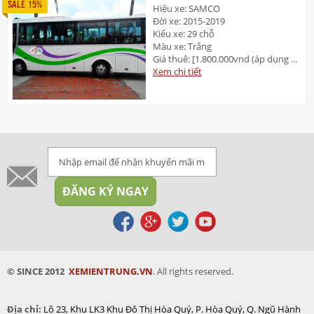
SALE 15%
Hiệu xe: SAMCO
Đời xe: 2015-2019
Kiểu xe: 29 chỗ
Màu xe: Trắng
Giá thuê: [1.800.000vnd (áp dụng 2 TP: Đà Nẵng và Huế]
Xem chi tiết
© SINCE 2012
XEMIENTRUNG.VN
. All rights reserved.
Địa chỉ:
Lô 23, Khu LK3 Khu Đô Thị
Hòa Quý, P. Hòa Quý, Q. Ngũ Hành