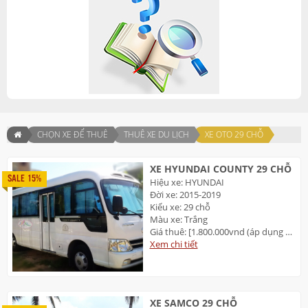
CHỌN XE ĐỂ THUÊ
THUÊ XE DU LỊCH
XE OTO 29 CHỖ
XE HYUNDAI COUNTY 29 CHỖ
SALE 15%
Hiệu xe: HYUNDAI
Đời xe: 2015-2019
Kiểu xe: 29 chỗ
Màu xe: Trắng
Giá thuê: [1.800.000vnd (áp dụng 2 TP: Đà Nẵng và Huế]
Xem chi tiết
XE SAMCO 29 CHỖ