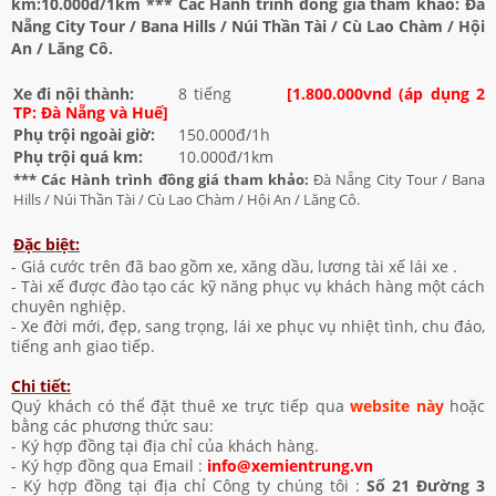
km:10.000đ/1km *** Các Hành trình đồng giá tham khảo: Đà
Nẵng City Tour / Bana Hills / Núi Thần Tài / Cù Lao Chàm / Hội
An / Lăng Cô.
Xe đi nội thành:
8 tiếng
[1.800.000vnd (áp dụng 2
TP: Đà Nẵng và Huế]
Phụ trội ngoài giờ:
150.000đ/1h
Phụ trội quá km:
10.000đ/1km
*** Các Hành trình đồng giá tham khảo:
Đà Nẵng City Tour / Bana
Hills / Núi Thần Tài / Cù Lao Chàm / Hội An / Lăng Cô.
Đặc biệt:
- Giá cước trên đã bao gồm xe, xăng dầu, lương tài xế lái xe .
- Tài xế được đào tạo các kỹ năng phục vụ khách hàng một cách
chuyên nghiệp.
- Xe đời mới, đẹp, sang trọng, lái xe phục vụ nhiệt tình, chu đáo,
tiếng anh giao tiếp.
Chi tiết:
Quý khách có thể đặt thuê xe trực tiếp qua
website này
hoặc
bằng các phương thức sau:
- Ký hợp đồng tại địa chỉ của khách hàng.
- Ký hợp đồng qua Email :
info@xemientrung.vn
- Ký hợp đồng tại địa chỉ Công ty chúng tôi :
Số 21 Đường 3