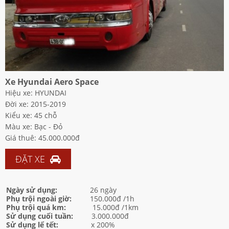
Xe Hyundai Aero Space
Hiệu xe: HYUNDAI
Đời xe: 2015-2019
Kiểu xe: 45 chỗ
Màu xe: Bạc - Đỏ
Giá thuê: 45.000.000đ
ĐẶT XE
Ngày sử dụng:
26 ngày
Phụ trội ngoài giờ:
150.000đ /1h
Phụ trội quá km:
15.000đ /1km
Sử dụng cuối tuần:
3.000.000đ
Sử dụng lể tết:
x 200%