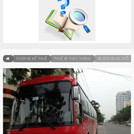
CHỌN XE ĐỂ THUÊ
THUÊ XE THEO THÁNG
XE OTO 35-45 CHỖ