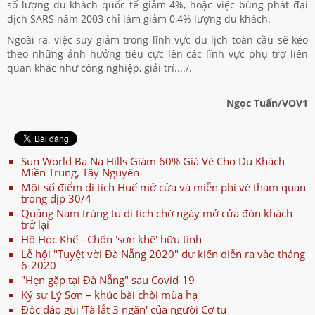
số lượng du khách quốc tế giảm 4%, hoặc việc bùng phát đại
dịch SARS năm 2003 chỉ làm giảm 0,4% lượng du khách.
Ngoài ra, việc suy giảm trong lĩnh vực du lịch toàn cầu sẽ kéo
theo những ảnh hưởng tiêu cực lên các lĩnh vực phụ trợ liên
quan khác như công nghiệp, giải trí..../.
Ngọc Tuấn/VOV1
Sun World Ba Na Hills Giám 60% Giá Vé Cho Du Khách
Miền Trung, Tây Nguyên
Một số điểm di tích Huế mở cửa và miễn phí vé tham quan
trong dịp 30/4
Quảng Nam trùng tu di tích chờ ngày mở cửa đón khách
trở lại
Hồ Hóc Khế - Chốn 'sơn khê' hữu tình
Lễ hội "Tuyệt vời Đà Nẵng 2020" dự kiến diễn ra vào tháng
6-2020
"Hẹn gặp tại Đà Nẵng" sau Covid-19
Ký sự Lý Sơn – khúc bài chòi mùa hạ
Độc đáo gùi 'Tà lắt 3 ngăn' của người Cơ tu