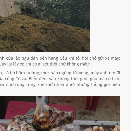
nh của lão ngư dân bên hang Câu khi tôi hỏi chỗ gửi xe máy:
 lại lấy xe chỉ có gỉ sét thôi chứ không mất!".
h, cá bò hầm nướng, mực xào ngồng tỏi xong, mấy anh em đi
a cổng Tò vò. Biển đêm vẫn không thôi gầm gào mà cô tịch,
i xa như rung rung khẽ mờ nhòa dưới những luồng gió biển