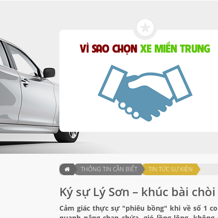
VÌ SAO CHỌN
XE MIỀN TRUNG
THÔNG TIN CẦN BIẾT
TIN TỨC SỰ KIỆN
Ký sự Lý Sơn – khúc bài chò
Cảm giác thực sự "phiêu bồng" khi về số 1 con
quanh nắng chan chứa, gió lồng lộng, không