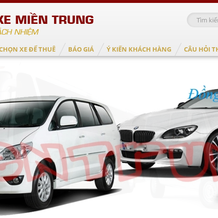
CHỌN XE ĐỂ THUÊ
BÁO GIÁ
Ý KIẾN KHÁCH HÀNG
CÂU HỎI 