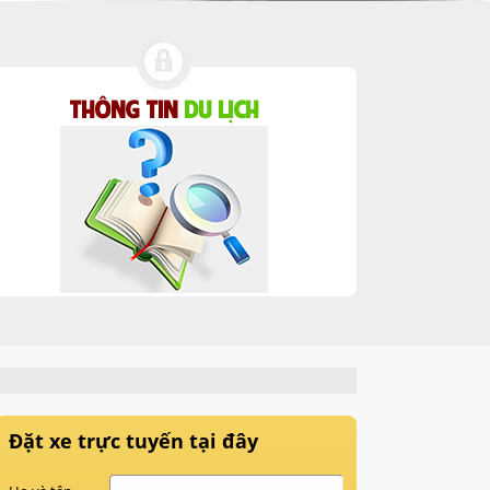
THÔNG TIN
DU LỊCH
Đặt xe trực tuyến tại đây