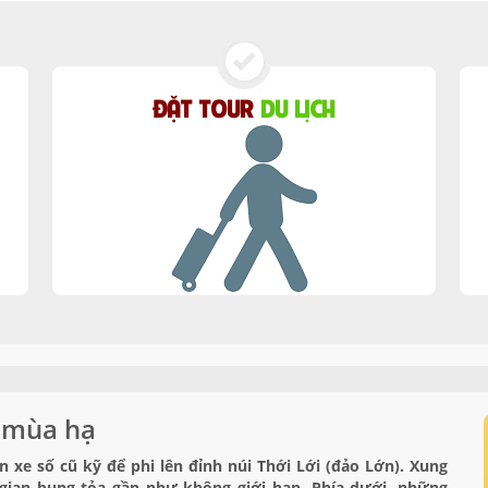
ĐẶT TOUR
DU LỊCH
i mùa hạ
 xe số cũ kỹ để phi lên đỉnh núi Thới Lới (đảo Lớn). Xung
 gian bung tỏa gần như không giới hạn. Phía dưới, những